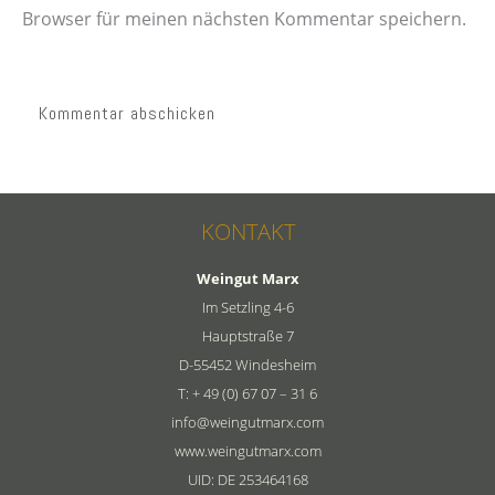
Browser für meinen nächsten Kommentar speichern.
KONTAKT
Weingut Marx
Im Setzling 4-6
Hauptstraße 7
D-55452 Windesheim
T: + 49 (0) 67 07 – 31 6
info@weingutmarx.com
www.weingutmarx.com
UID: DE 253464168