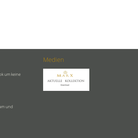
Medien
ok um keine
ram und