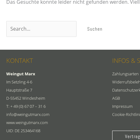
Das Gesuchte konnte leider nicht gefunden werden. Vielle
Suchen
nach:
KONTAKT
INFOS & 
Weingut Marx
Zahlungsarten
Im Setzling 4-6
Widerrufsbele
Hauptstraße 7
Datenschutzer
D-55452 Windesheim
AGB
T: + 49 (0) 67 07 – 31 6
Impressum
info@weingutmarx.com
Cookie-Richtlin
www.weingutmarx.com
UID: DE 253464168
Vertrag