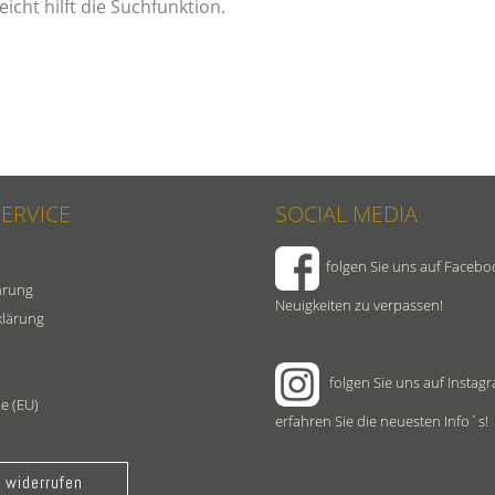
icht hilft die Suchfunktion.
SERVICE
SOCIAL MEDIA
folgen Sie uns auf Facebo
hrung
Neuigkeiten zu verpassen!
klärung
folgen Sie uns auf Instag
ie (EU)
erfahren Sie die neuesten Info´s!
 widerrufen