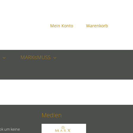
Mein Konto
Warenkorb
MARXisMUSS
Medien
ok um keine