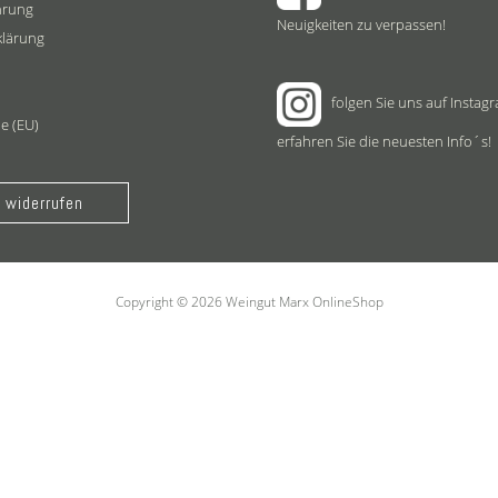
hrung
Neuigkeiten zu verpassen!
klärung
folgen Sie uns auf Instag
ie (EU)
erfahren Sie die neuesten Info´s!
 widerrufen
Copyright © 2026 Weingut Marx OnlineShop