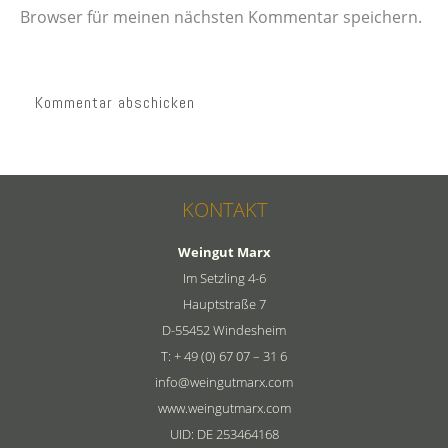
Browser für meinen nächsten Kommentar speichern.
KONTAKT
Weingut Marx
Im Setzling 4-6
Hauptstraße 7
D-55452 Windesheim
T: + 49 (0) 67 07 – 31 6
info@weingutmarx.com
www.weingutmarx.com
UID: DE 253464168