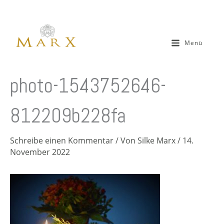
Zum
Inhalt
springen
Menü
photo-1543752646-
812209b228fa
Schreibe einen Kommentar
/ Von
Silke Marx
/
14.
November 2022