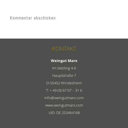
KONTAKT
Weingut Marx
Im Setzling 4-6
Hauptstraße 7
D-55452 Windesheim
T: + 49 (0) 67 07 – 31 6
info@weingutmarx.com
www.weingutmarx.com
UID: DE 253464168