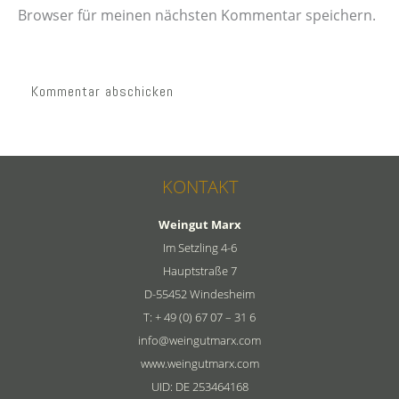
Browser für meinen nächsten Kommentar speichern.
KONTAKT
Weingut Marx
Im Setzling 4-6
Hauptstraße 7
D-55452 Windesheim
T: + 49 (0) 67 07 – 31 6
info@weingutmarx.com
www.weingutmarx.com
UID: DE 253464168