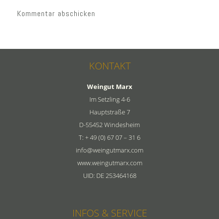
KONTAKT
Weingut Marx
Im Setzling 4-6
Hauptstraße 7
D-55452 Windesheim
T: + 49 (0) 67 07 – 31 6
info@weingutmarx.com
www.weingutmarx.com
UID: DE 253464168
INFOS & SERVICE