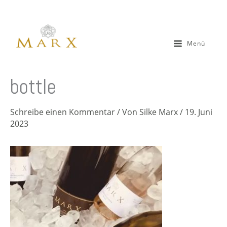
Zum
Inhalt
springen
Menü
bottle
Schreibe einen Kommentar
/ Von
Silke Marx
/
19. Juni
2023