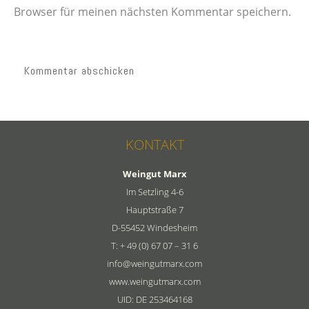
Browser für meinen nächsten Kommentar speichern.
KONTAKT
Weingut Marx
Im Setzling 4-6
Hauptstraße 7
D-55452 Windesheim
T: + 49 (0) 67 07 – 31 6
info@weingutmarx.com
www.weingutmarx.com
UID: DE 253464168