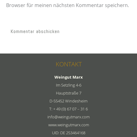
Browser für meinen nächsten Kommentar speichern.
KONTAKT
Weingut Marx
Im Setzling 4-6
Hauptstraße 7
D-55452 Windesheim
T: + 49 (0) 67 07 – 31 6
info@weingutmarx.com
www.weingutmarx.com
UID: DE 253464168