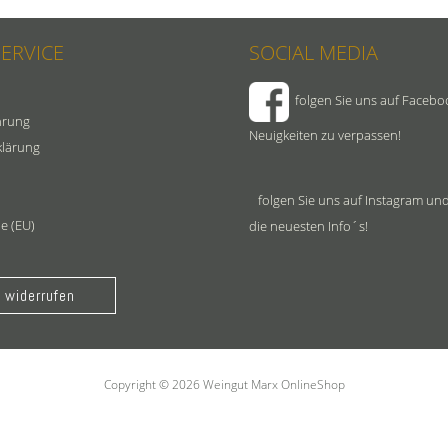
SERVICE
SOCIAL MEDIA
folgen Sie uns auf Facebo
hrung
Neuigkeiten zu verpassen!
klärung
folgen Sie uns auf Instagram und
ie (EU)
die neuesten Info´s!
 widerrufen
Copyright © 2026 Weingut Marx OnlineShop