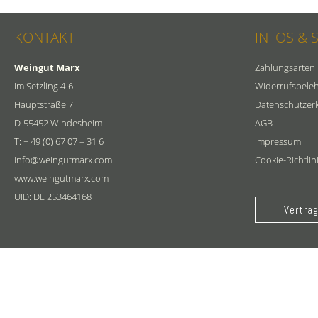
KONTAKT
INFOS & 
Weingut Marx
Zahlungsarten
Im Setzling 4-6
Widerrufsbele
Hauptstraße 7
Datenschutzer
D-55452 Windesheim
AGB
T: + 49 (0) 67 07 – 31 6
Impressum
info@weingutmarx.com
Cookie-Richtlin
www.weingutmarx.com
UID: DE 253464168
Vertrag