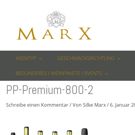
Zum
Inhalt
springen
WEINTYP
GESCHMACKSRICHTUNG
BESONDERES / WEINPAKETE / EVENTS
PP-Premium-800-2
Schreibe einen Kommentar
/ Von
Silke Marx
/
6. Januar 