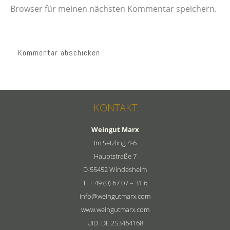
Browser für meinen nächsten Kommentar speichern.
KONTAKT
Weingut Marx
Im Setzling 4-6
Hauptstraße 7
D-55452 Windesheim
T: + 49 (0) 67 07 – 31 6
info@weingutmarx.com
www.weingutmarx.com
UID: DE 253464168