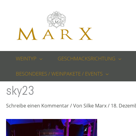
Zum
Inhalt
springen
WEINTYP
GESCHMACKSRICHTUNG
BESONDERES / WEINPAKETE / EVENTS
sky23
Schreibe einen Kommentar
/ Von
Silke Marx
/
18. Dezem