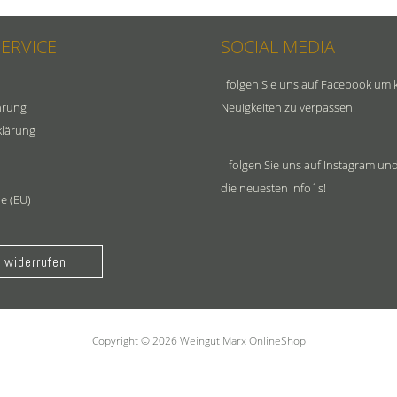
SERVICE
SOCIAL MEDIA
folgen Sie uns auf Facebook um 
hrung
Neuigkeiten zu verpassen!
klärung
folgen Sie uns auf Instagram und
die neuesten Info´s!
ie (EU)
 widerrufen
Copyright © 2026 Weingut Marx OnlineShop