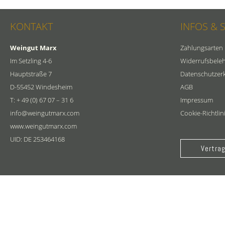
KONTAKT
INFOS & 
Weingut Marx
Zahlungsarten
Im Setzling 4-6
Widerrufsbele
Hauptstraße 7
Datenschutzer
D-55452 Windesheim
AGB
T: + 49 (0) 67 07 – 31 6
Impressum
info@weingutmarx.com
Cookie-Richtlin
www.weingutmarx.com
UID: DE 253464168
Vertrag