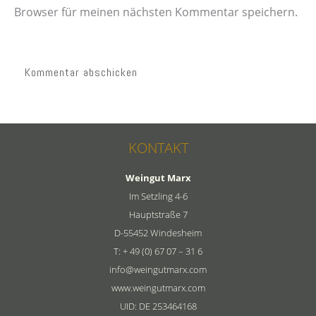
Browser für meinen nächsten Kommentar speichern.
KONTAKT
Weingut Marx
Im Setzling 4-6
Hauptstraße 7
D-55452 Windesheim
T: + 49 (0) 67 07 – 31 6
info@weingutmarx.com
www.weingutmarx.com
UID: DE 253464168