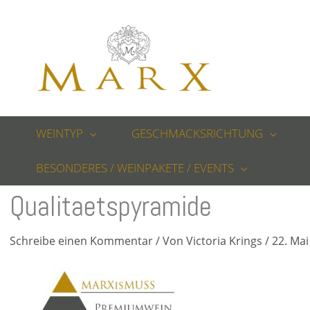
Zum
Inhalt
springen
WEINTYP
GESCHMACKSRICHTUNG
BESONDERES / WEINPAKETE / EVENTS
Qualitaetspyramide
Schreibe einen Kommentar
/ Von
Victoria Krings
/
22. Mai