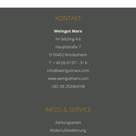
KONTAKT
Weingut Marx
Im Setzling 4-6
Hauptstraße 7
D-55452 Windesheim
T: + 49 (0) 67 07 – 31 6
info@weingutmarx.com
www.weingutmarx.com
UID: DE 253464168
INFOS & SERVICE
Zahlungsarten
Widerrufsbelehrung