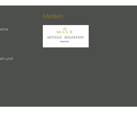
Medien
keine
ram und