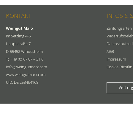
KONTAKT
INFOS & 
Weingut Marx
Zahlungsarten
Im Setzling 4-6
Widerrufsbele
Hauptstraße 7
Datenschutzer
D-55452 Windesheim
AGB
T: + 49 (0) 67 07 – 31 6
Impressum
info@weingutmarx.com
Cookie-Richtlin
www.weingutmarx.com
UID: DE 253464168
Vertrag