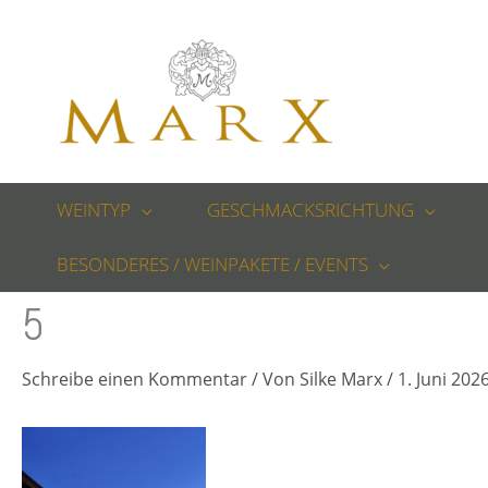
Zum
Inhalt
springen
WEINTYP
GESCHMACKSRICHTUNG
BESONDERES / WEINPAKETE / EVENTS
5
Schreibe einen Kommentar
/ Von
Silke Marx
/
1. Juni 202