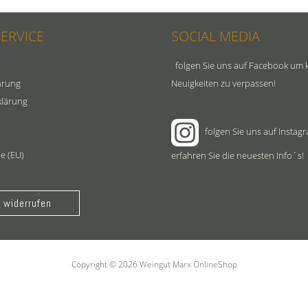
SERVICE
SOCIAL MEDIA
folgen Sie uns auf Facebook um 
hrung
Neuigkeiten zu verpassen!
klärung
folgen Sie uns auf Instag
ie (EU)
erfahren Sie die neuesten Info´s!
 widerrufen
Copyright © 2026 Weingut Marx OnlineShop