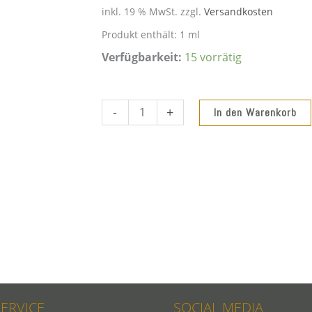
inkl. 19 % MwSt.
zzgl.
Versandkosten
Produkt enthält: 1
ml
Verfügbarkeit:
15 vorrätig
"Wine
-
+
In den Warenkorb
&
Dine"
08.
August
2026
Menge
SERVICE
SOCIAL MEDIA