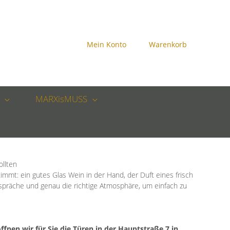
Mein Konto
Warenkorb
MARXisMUSS
ollten
timmt: ein gutes Glas Wein in der Hand, der Duft eines frisch
spräche und genau die richtige Atmosphäre, um einfach zu
fnen wir für Sie die Türen in der Hauptstraße 7 in