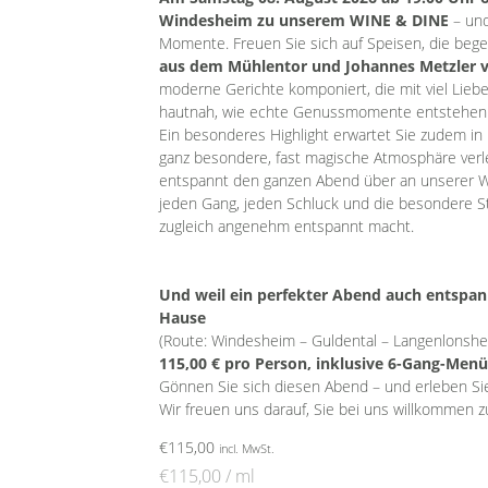
Windesheim zu unserem WINE & DINE
– und
Momente. Freuen Sie sich auf Speisen, die bege
aus dem Mühlentor und Johannes Metzler v
moderne Gerichte komponiert, die mit viel Liebe
hautnah, wie echte Genussmomente entstehen
Ein besonderes Highlight erwartet Sie zudem in
ganz besondere, fast magische Atmosphäre verle
entspannt den ganzen Abend über an unserer We
jeden Gang, jeden Schluck und die besondere S
zugleich angenehm entspannt macht.
Und weil ein perfekter Abend auch entspannt
Hause
(Route: Windesheim – Guldental – Langenlonshe
115,00 € pro Person, inklusive 6-Gang-Menü
Gönnen Sie sich diesen Abend – und erleben Sie
Wir freuen uns darauf, Sie bei uns willkommen z
€
115,00
incl. MwSt.
€
115,00
/
ml