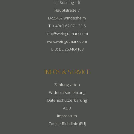
trocken
Im Setzling 4-6
Menge
Hauptstraße 7
D-55452 Windesheim
T: + 49 (0) 67 07 – 31 6
info@weingutmarx.com
www.weingutmarx.com
UID: DE 253464168
INFOS & SERVICE
Zahlungsarten
Widerrufsbelehrung
Datenschutzerklärung
AGB
Impressum
Cookie-Richtlinie (EU)