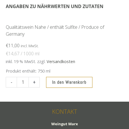
ANGABEN ZU NÄHRWERTEN UND ZUTATEN
Qualitätswein Nahe / enthält Sulfite / Produce of
Germany
€
11,00
incl. MwSt.
€
14,67
/
1000
ml
inkl. 19 % MwSt.
zzgl.
Versandkosten
Produkt enthält: 750
ml
2025
-
+
In den Warenkorb
Grauer
Burgunder
-
S-
KONTAKT
Waldlaubersheimer
Altenburg
Weingut Marx