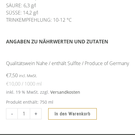
SÄURE: 6,3 g/l
SÜSSE: 14,2 g/l
TRINKEMPFEHLUNG: 10-12 °C
ANGABEN ZU NÄHRWERTEN UND ZUTATEN
Qualitätswein Nahe / enthält Sulfite / Produce of Germany
€
7,50
incl. MwSt.
€
10,00
/
1000
ml
inkl. 19 % MwSt.
zzgl.
Versandkosten
Produkt enthält: 750
ml
2025
-
+
In den Warenkorb
Frühlingsspiel
halbtrocken
Menge