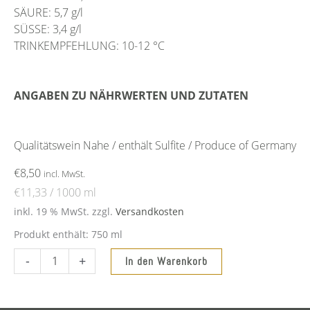
SÄURE: 5,7 g/l
SÜSSE: 3,4 g/l
TRINKEMPFEHLUNG: 10-12 °C
ANGABEN ZU NÄHRWERTEN UND ZUTATEN
Qualitätswein Nahe / enthält Sulfite / Produce of Germany
€
8,50
incl. MwSt.
€
11,33
/
1000
ml
inkl. 19 % MwSt.
zzgl.
Versandkosten
Produkt enthält: 750
ml
2025
-
+
In den Warenkorb
Weisser
Burgunder
trocken