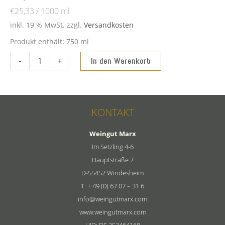
€
25,33
/
1000
ml
inkl. 19 % MwSt.
zzgl.
Versandkosten
Produkt enthält: 750
ml
2023
-
+
In den Warenkorb
Weisser
Burgunder
-
R-
KONTAKT
Windesheimer
Rosenberg
Weingut Marx
trocken
Im Setzling 4-6
Menge
Hauptstraße 7
D-55452 Windesheim
T: + 49 (0) 67 07 – 31 6
info@weingutmarx.com
www.weingutmarx.com