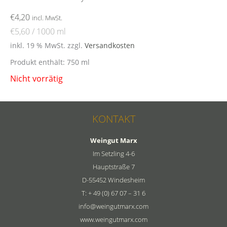
€
4,20
incl. MwSt.
€
5,60
/
1000
ml
inkl. 19 % MwSt.
zzgl.
Versandkosten
Produkt enthält: 750
ml
Nicht vorrätig
KONTAKT
Weingut Marx
Im Setzling 4-6
Hauptstraße 7
D-55452 Windesheim
T: + 49 (0) 67 07 – 31 6
info@weingutmarx.com
www.weingutmarx.com